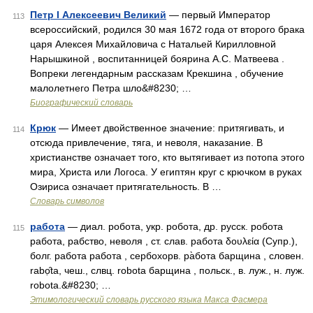
Петр I Алексеевич Великий
— первый Император
113
всероссийский, родился 30 мая 1672 года от второго брака
царя Алексея Михайловича с Натальей Кирилловной
Нарышкиной , воспитанницей боярина А.С. Матвеева .
Вопреки легендарным рассказам Крекшина , обучение
малолетнего Петра шло&#8230; …
Биографический словарь
Крюк
— Имеет двойственное значение: притягивать, и
114
отсюда привлечение, тяга, и неволя, наказание. В
христианстве означает того, кто вытягивает из потопа этого
мира, Христа или Логоса. У египтян круг с крючком в руках
Озириса означает притягательность. В …
Словарь символов
работа
— диал. робота, укр. робота, др. русск. робота
115
работа, рабство, неволя , ст. слав. работа δουλεία (Супр.),
болг. работа работа , сербохорв. ра̀бота барщина , словен.
rаbо̣̑tа, чеш., слвц. robota барщина , польск., в. луж., н. луж.
rоbоtа.&#8230; …
Этимологический словарь русского языка Макса Фасмера