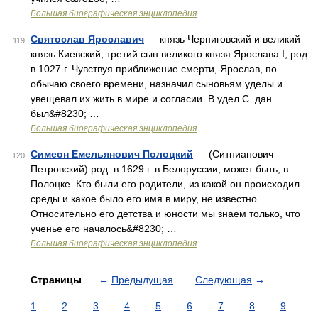
Большая биографическая энциклопедия
Святослав Ярославич
— князь Черниговский и великий
119
князь Киевский, третий сын великого князя Ярослава І, род.
в 1027 г. Чувствуя приближение смерти, Ярослав, по
обычаю своего времени, назначил сыновьям уделы и
увещевал их жить в мире и согласии. В удел С. дан
был&#8230; …
Большая биографическая энциклопедия
Симеон Емельянович Полоцкий
— (Ситнианович
120
Петровский) род. в 1629 г. в Белоруссии, может быть, в
Полоцке. Кто были его родители, из какой он происходил
среды и какое было его имя в миру, не известно.
Относительно его детства и юности мы знаем только, что
ученье его началось&#8230; …
Большая биографическая энциклопедия
Страницы
←
Предыдущая
Следующая
→
1
2
3
4
5
6
7
8
9