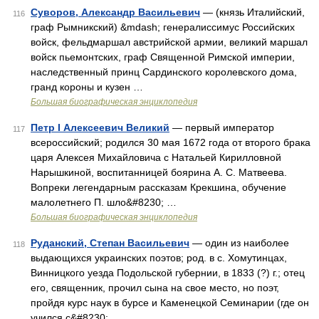
Суворов, Александр Васильевич
— (князь Италийский,
116
граф Рымникский) &mdash; генералиссимус Российских
войск, фельдмаршал австрийской армии, великий маршал
войск пьемонтских, граф Священной Римской империи,
наследственный принц Сардинского королевского дома,
гранд короны и кузен …
Большая биографическая энциклопедия
Петр I Алексеевич Великий
— первый император
117
всероссийский; родился 30 мая 1672 года от второго брака
царя Алексея Михайловича с Натальей Кирилловной
Нарышкиной, воспитанницей боярина А. С. Матвеева.
Вопреки легендарным рассказам Крекшина, обучение
малолетнего П. шло&#8230; …
Большая биографическая энциклопедия
Руданский, Степан Васильевич
— один из наиболее
118
выдающихся украинских поэтов; род. в с. Хомутинцах,
Винницкого уезда Подольской губернии, в 1833 (?) г.; отец
его, священник, прочил сына на свое место, но поэт,
пройдя курс наук в бурсе и Каменецкой Семинарии (где он
учился с&#8230; …