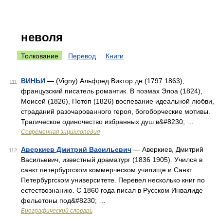
неволя
Толкование
Перевод
Книги
ВИНЬИ
— (Vigny) Альфред Виктор де (1797 1863),
111
французский писатель романтик. В поэмах Элоа (1824),
Моисей (1826), Потоп (1826) воспевание идеальной любви,
страданий разочарованного героя, богоборческие мотивы.
Трагическое одиночество избранных душ в&#8230; …
Современная энциклопедия
Аверкиев Дмитрий Васильевич
— Аверкиев, Дмитрий
112
Васильевич, известный драматург (1836 1905). Учился в
санкт петербургском коммерческом училище и Санкт
Петербургском университете. Перевел несколько книг по
естествознанию. С 1860 года писал в Русском Инвалиде
фельетоны под&#8230; …
Биографический словарь